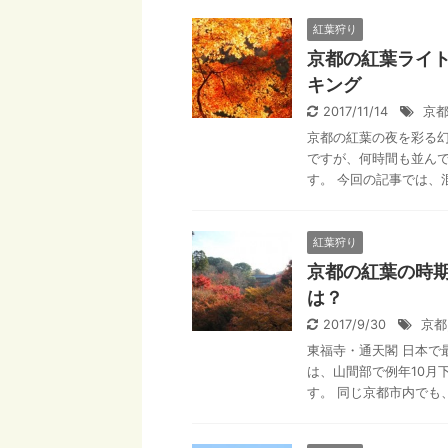
紅葉狩り
京都の紅葉ライ
キング
2017/11/14
京
京都の紅葉の夜を彩る幻
ですが、何時間も並ん
す。 今回の記事では、混
紅葉狩り
京都の紅葉の時
は？
2017/9/30
京都
東福寺・通天閣 日本で
は、山間部で例年10月
す。 同じ京都市内でも、