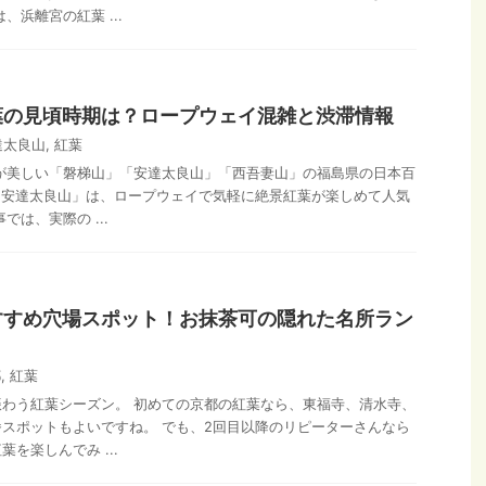
、浜離宮の紅葉 ...
葉の見頃時期は？ロープウェイ混雑と渋滞情報
達太良山
,
紅葉
が美しい「磐梯山」「安達太良山」「西吾妻山」の福島県の日本百
「安達太良山」は、ロープウェイで気軽に絶景紅葉が楽しめて人気
では、実際の ...
すすめ穴場スポット！お抹茶可の隠れた名所ラン
都
,
紅葉
わう紅葉シーズン。 初めての京都の紅葉なら、東福寺、清水寺、
スポットもよいですね。 でも、2回目以降のリピーターさんなら
を楽しんでみ ...