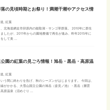
群落の見頃時期とお祭り！満潮干潮やアクセス情
海道
,
紅葉
、北海道網走市卯原内の能取湖・サンゴ草群落。 2010年に群生
ましたが、2011年からの園地整備で再生が進み、昨年2015年に
して美 ...
立公園の紅葉の見ごろ情報！旭岳・黒岳・高原温
海道
,
紅葉
いう間に終わりを告げ、秋のシーズンがはじまります。 今回は、
前線がかかる、大雪山国立公園の旭岳（姿見ノ池）・黒岳（層雲
原温泉（沼めぐり ...