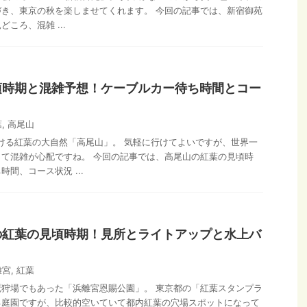
き、東京の秋を楽しませてくれます。 今回の記事では、新宿御苑
ころ、混雑 ...
頃時期と混雑予想！ケーブルカー待ち時間とコー
葉
,
高尾山
ける紅葉の大自然「高尾山」。 気軽に行けてよいですが、世界一
て混雑が心配ですね。 今回の記事では、高尾山の紅葉の見頃時
間、コース状況 ...
の紅葉の見頃時期！見所とライトアップと水上バ
離宮
,
紅葉
狩場でもあった「浜離宮恩賜公園」。 東京都の「紅葉スタンプラ
る庭園ですが、比較的空いていて都内紅葉の穴場スポットになって