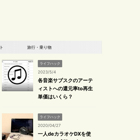
ト
旅行・乗り物
ライフハック
2023/5/4
各音楽サブスクのアーテ
ィストへの還元率to再生
単価はいくら？
ライフハック
2020/04/27
一人deカラオケDXを使