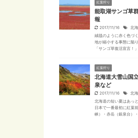
紅葉狩り
能取湖サンゴ草
報
2017/11/16
北
絨毯のように赤く色づく
地が縮小する事態に陥り
「サンゴ草復活宣言！」を
紅葉狩り
北海道大雪山国
泉など
2017/11/16
北
北海道の短い夏はあっと
日本で一番最初に紅葉
峡）・赤岳（銀泉台）・高