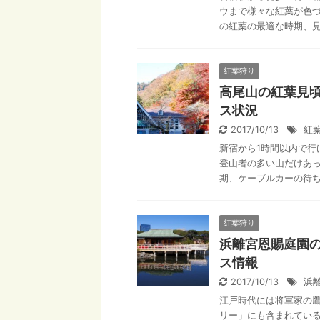
ウまで様々な紅葉が色づ
の紅葉の最適な時期、見ど
紅葉狩り
高尾山の紅葉見
ス状況
2017/10/13
紅
新宿から1時間以内で行
登山者の多い山だけあっ
期、ケーブルカーの待ち時
紅葉狩り
浜離宮恩賜庭園
ス情報
2017/10/13
浜
江戸時代には将軍家の鷹
リー」にも含まれてい