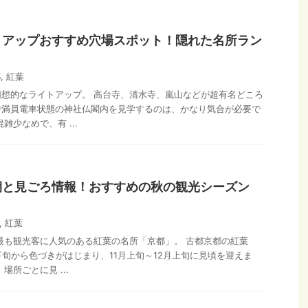
トアップおすすめ穴場スポット！隠れた名所ラン
都
,
紅葉
想的なライトアップ。 高台寺、清水寺、嵐山などが超有名どころ
で満員電車状態の神社仏閣内を見学するのは、かなり気合が必要で
雑少なめで、有 ...
期と見ごろ情報！おすすめの秋の観光シーズン
,
紅葉
最も観光客に人気のある紅葉の名所「京都」。 古都京都の紅葉
下旬から色づきがはじまり、11月上旬～12月上旬に見頃を迎えま
場所ごとに見 ...