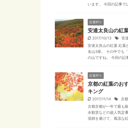
います。 今回の記事では
紅葉狩り
安達太良山の紅
2017/10/13
安
安達太良山の紅葉 紅葉
名山3座。 その中でも
の山ですね。 今回の記事
紅葉狩り
京都の紅葉のお
キング
2017/11/14
京
古都京都が一年で最も賑
永観堂などの超人気定番
混雑を避けて、風流な紅葉