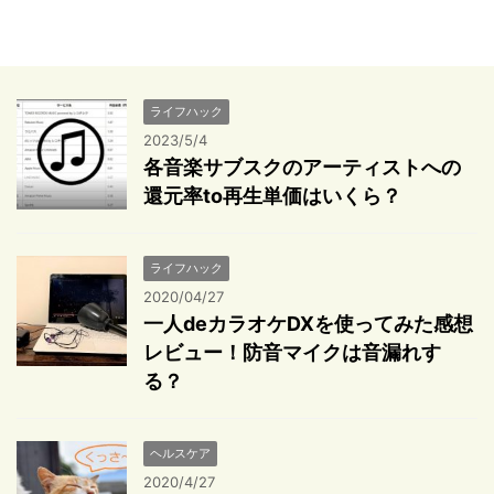
ライフハック
2023/5/4
各音楽サブスクのアーティストへの
還元率to再生単価はいくら？
ライフハック
2020/04/27
一人deカラオケDXを使ってみた感想
レビュー！防音マイクは音漏れす
る？
ヘルスケア
2020/4/27