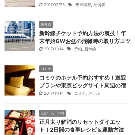
2017/12/25
年末調整
,
配偶者
新幹線
新幹線チケット予約方法の裏技！年
末年始GWお盆の混雑時の取り方コツ
2017/11/14
予約
,
新幹線
コミケ
コミケのホテル予約おすすめ！送迎
プランや東京ビッグサイト周辺の宿
2017/11/14
コミケ
,
ホテル
初詣・初日の出
正月太り解消のリセットダイエッ
ト！2日間の食事レシピ＆運動方法