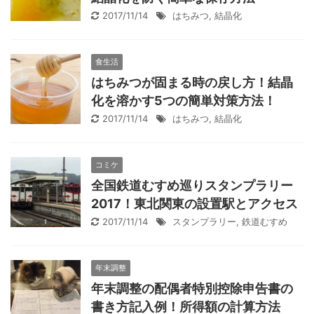
2017/11/14
はちみつ
,
結晶化
食生活
はちみつが固まる時の戻し方！結晶
化を溶かす5つの簡単対策方法！
2017/11/14
はちみつ
,
結晶化
コミケ
全国鉄道むすめ巡りスタンプラリー
2017！東北関東の設置駅とアクセス
2017/11/14
スタンプラリー
,
鉄道むすめ
年末調整
年末調整の配偶者特別控除申告書の
書き方記入例！所得額の計算方法