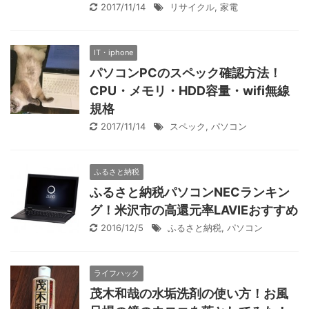
2017/11/14
リサイクル
,
家電
IT・iphone
パソコンPCのスペック確認方法！
CPU・メモリ・HDD容量・wifi無線
規格
2017/11/14
スペック
,
パソコン
ふるさと納税
ふるさと納税パソコンNECランキン
グ！米沢市の高還元率LAVIEおすすめ
2016/12/5
ふるさと納税
,
パソコン
ライフハック
茂木和哉の水垢洗剤の使い方！お風