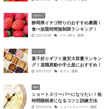
味覚狩り
静岡県イチゴ狩りのおすすめ農園！
食べ放題時間無制限ランキング！
2021/2/28
イチゴ狩り
,
静岡
ビジネス
菓子折りギフト激安大容量ランキン
グ！退職異動や手土産におすすめ！
2017/11/21
ギフト
,
退職
睡眠
ショートスリーパーになりたい！短
時間睡眠者になるコツと訓練方法
2017/11/14
ショートスリーパー
,
睡眠