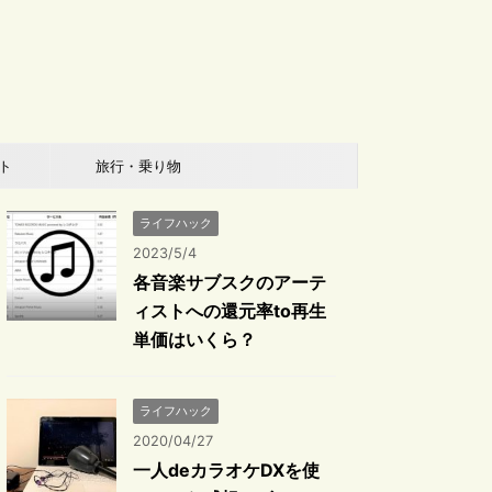
ト
旅行・乗り物
ライフハック
2023/5/4
各音楽サブスクのアーテ
ィストへの還元率to再生
単価はいくら？
ライフハック
2020/04/27
一人deカラオケDXを使