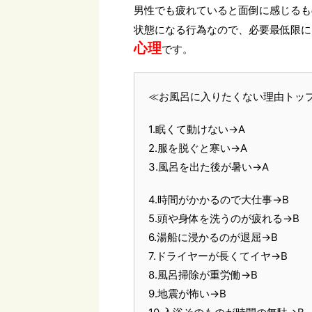
男性でも疲れていると面倒に感じるも
状態になる行為なので、必要最低限に
心理
です。
≪お風呂に入りたくない理由トップ
1.眠くて動けない→A
2.服を脱ぐと寒い→A
3.風呂を出た後が暑い→A
4.時間がかかるので大仕事→B
5.頭や身体を洗うのが疲れる→B
6.湯船に浸かるのが退屈→B
7.ドライヤーが長くてイヤ→B
8.風呂掃除が重労働→B
9.地震が怖い→B