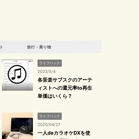
ト
旅行・乗り物
ライフハック
2023/5/4
各音楽サブスクのアーテ
ィストへの還元率to再生
単価はいくら？
ライフハック
2020/04/27
一人deカラオケDXを使