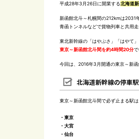
平成28年3月26日に開業する
北海道新
新函館北斗～札幌間の212kmは203
青函トンネルなどで貨物列車と共用走
東北新幹線の「はやぶさ」「はやて」
東京～新函館北斗間を約4時間20分
で
今回は、2016年3月開通の東京～
北海道新幹線の停車駅
東京～新函館北斗間で必ず止まる駅は
・東京
・大宮
・仙台