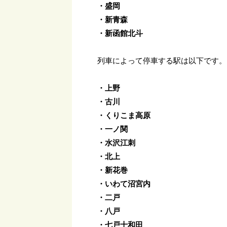
・盛岡
・新青森
・新函館北斗
列車によって停車する駅は以下です。
・上野
・古川
・くりこま高原
・一ノ関
・水沢江刺
・北上
・新花巻
・いわて沼宮内
・二戸
・八戸
・七戸十和田