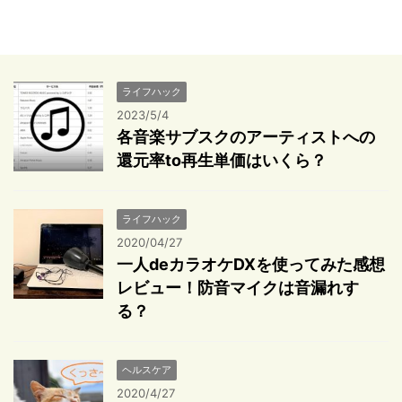
ライフハック
2023/5/4
各音楽サブスクのアーティストへの
還元率to再生単価はいくら？
ライフハック
2020/04/27
一人deカラオケDXを使ってみた感想
レビュー！防音マイクは音漏れす
る？
ヘルスケア
2020/4/27