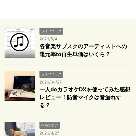
ライフハック
2023/5/4
各音楽サブスクのアーティストへの
還元率to再生単価はいくら？
ライフハック
2020/04/27
一人deカラオケDXを使ってみた感想
レビュー！防音マイクは音漏れす
る？
ヘルスケア
2020/4/27