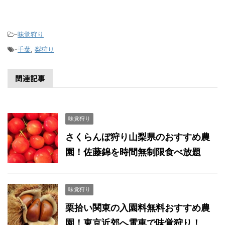
-
味覚狩り
-
千葉
,
梨狩り
関連記事
味覚狩り
さくらんぼ狩り山梨県のおすすめ農
園！佐藤錦を時間無制限食べ放題
味覚狩り
栗拾い関東の入園料無料おすすめ農
園！東京近郊へ電車で味覚狩り！