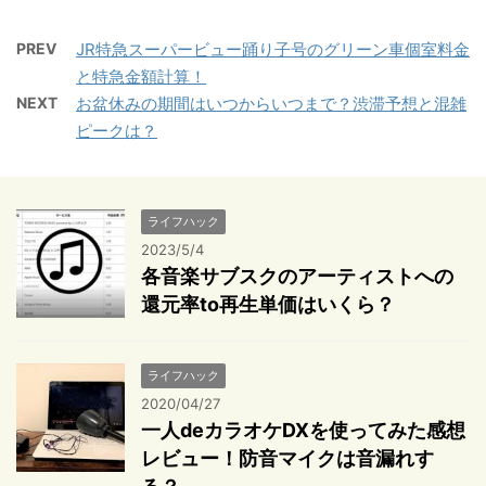
PREV
JR特急スーパービュー踊り子号のグリーン車個室料金
と特急金額計算！
NEXT
お盆休みの期間はいつからいつまで？渋滞予想と混雑
ピークは？
ライフハック
2023/5/4
各音楽サブスクのアーティストへの
還元率to再生単価はいくら？
ライフハック
2020/04/27
一人deカラオケDXを使ってみた感想
レビュー！防音マイクは音漏れす