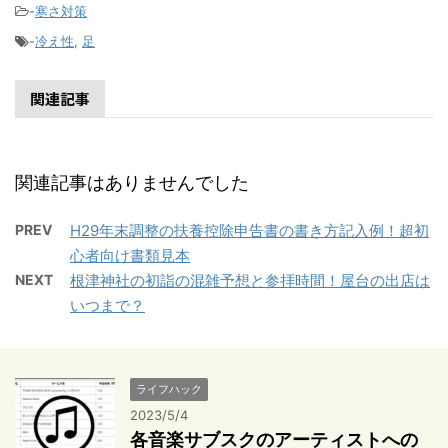
-
寒さ対策
-
冷え性
,
足
関連記事
関連記事はありませんでした
PREV
H29年末調整の扶養控除申告書の書き方記入例！超初
心者向け書類見本
NEXT
根津神社の初詣の混雑予想と参拝時間！屋台の出店は
いつまで？
ライフハック
2023/5/4
各音楽サブスクのアーティストへの